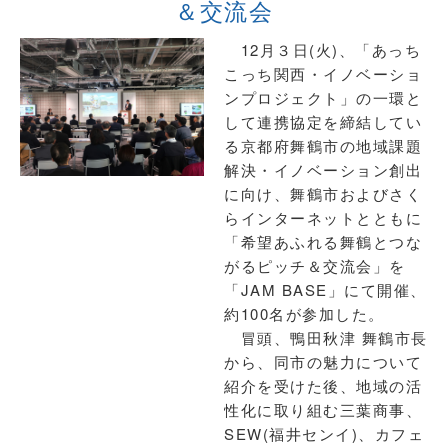
＆交流会
12月３日(火)、「あっち
こっち関西・イノベーショ
ンプロジェクト」の一環と
して連携協定を締結してい
る京都府舞鶴市の地域課題
解決・イノベーション創出
に向け、舞鶴市およびさく
らインターネットとともに
「希望あふれる舞鶴とつな
がるピッチ＆交流会」を
「JAM BASE」にて開催、
約100名が参加した。
冒頭、鴨田秋津 舞鶴市長
から、同市の魅力について
紹介を受けた後、地域の活
性化に取り組む三葉商事、
SEW(福井センイ)、カフェ