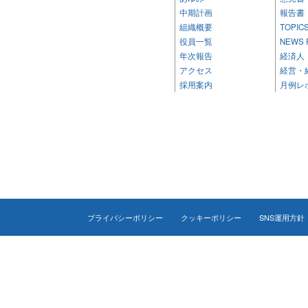
中期計画
報告書
組織概要
TOPIC
役員一覧
NEWS 
年次報告
経済人
アクセス
経営・
採用案内
月例レ
プライバシーポリシー
クッキーポリシー
SNS運用方針