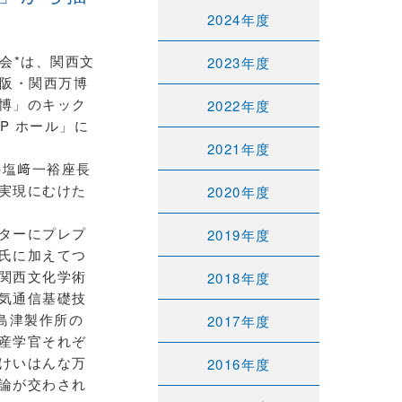
2024年度
会*は、関西文
2023年度
大阪・関西万博
博」のキック
2022年度
P ホール」に
2021年度
の塩﨑一裕座長
実現にむけた
2020年度
ターにプレプ
2019年度
氏に加えてつ
関西文化学術
2018年度
気通信基礎技
島津製作所の
2017年度
産学官それぞ
けいはんな万
2016年度
論が交わされ