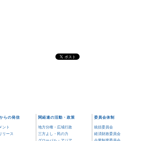
からの発信
関経連の活動・政策
委員会体制
メント
地方分権・広域行政
統括委員会
リリース
三方よし・民の力
経済財政委員会
グローバル・アジア
企業制度委員会