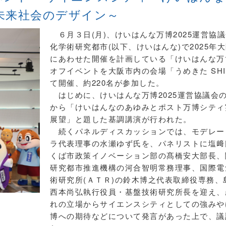
未来社会のデザイン～
６月３日(月)、けいはんな万博2025運営協議
化学術研究都市(以下、けいはんな)で2025年
にあわせた開催を計画している「けいはんな万
オフイベントを大阪市内の会場「うめきた SHI
て開催、約220名が参加した。
はじめに、けいはんな万博2025運営協議会
から「けいはんなのあゆみとポスト万博シティ
展望」と題した基調講演が行われた。
続くパネルディスカッションでは、モデレー
ラ代表理事の水瀬ゆず氏を、パネリストに塩﨑
くば市政策イノベーション部の髙橋安大部長、
研究都市推進機構の河合智明常務理事、国際電
術研究所(ＡＴＲ)の鈴木博之代表取締役専務、
西本尚弘執行役員・基盤技術研究所長を迎え、
れの立場からサイエンスシティとしての強みや
博への期待などについて発言があった上で、議