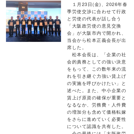
１月23日(金)、2026年春
季労使交渉に合わせて行政
と労使の代表が話し合う
「大阪政労使の意見交換
会」が大阪市内で開かれ、
当会から松本正義会長が出
席した。
松本会長は、「企業の社
会的責務としての強い決意
をもって、この数年来の流
れを引き継ぐ力強い賃上げ
の実施を呼びかけたい」と
述べた。また、中小企業の
賃上げ原資の確保が重要と
なるなか、労務費・人件費
の増加分も含めて価格転嫁
をさらに進めていく必要性
について認識を共有した。
会の最後には「大阪政労