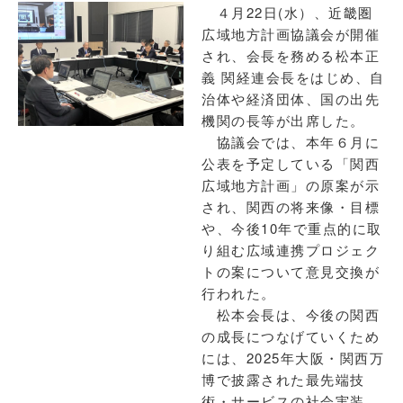
４月22日(水）、近畿圏
広域地方計画協議会が開催
され、会長を務める松本正
義 関経連会長をはじめ、自
治体や経済団体、国の出先
機関の長等が出席した。
協議会では、本年６月に
公表を予定している「関西
広域地方計画」の原案が示
され、関西の将来像・目標
や、今後10年で重点的に取
り組む広域連携プロジェク
トの案について意見交換が
行われた。
松本会長は、今後の関西
の成長につなげていくため
には、2025年大阪・関西万
博で披露された最先端技
術・サービスの社会実装