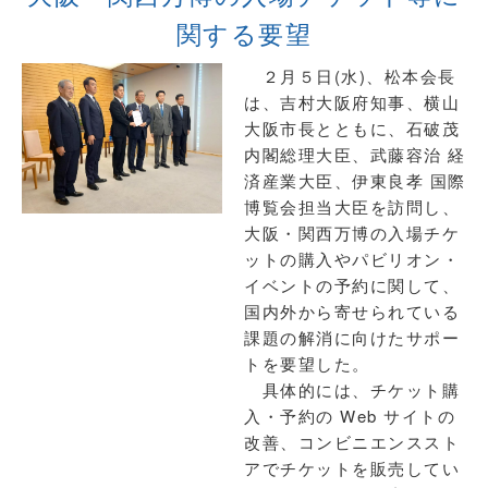
関する要望
２月５日(水)、松本会長
は、吉村大阪府知事、横山
大阪市長とともに、石破茂
内閣総理大臣、武藤容治 経
済産業大臣、伊東良孝 国際
博覧会担当大臣を訪問し、
大阪・関西万博の入場チケ
ットの購入やパビリオン・
イベントの予約に関して、
国内外から寄せられている
課題の解消に向けたサポー
トを要望した。
具体的には、チケット購
入・予約の Web サイトの
改善、コンビニエンススト
アでチケットを販売してい