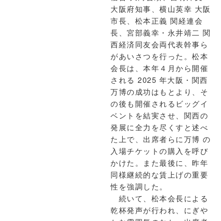
大阪府知事、横山英幸 大阪
市長、松本正義 関経連会
長、宮部義幸・永井靖二 関
西経済同友会両代表幹事ら
があいさつを行った。松本
会長は、本年４月から開催
される 2025 年大阪・関西
万博の成功はもとより、そ
の後も開催されるビッグイ
ベントを結実させ、関西の
発展に全力を尽くすと述べ
た上で、出席者らに万博 の
入場チケットの購入を呼び
かけた。また最後に、昨年
同様継続的な賃上げの重要
性を強調した。
続いて、松本会長による
乾杯発声が行われ、にぎや