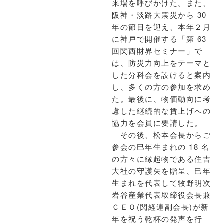
来場を呼びかけた。また、
阪神・淡路大震災から 30
年の節目を迎え、本年２月
に神戸で開催する「第 63
回関西財界セミナー」で
は、防災力向上をテーマと
した分科会を設けると案内
し、多くの方の参加を求め
た。最後に、物価動向に考
慮した継続的な賃上げへの
協力を会員に要請した。
その後、松本会長からご
参会の巳年生まれの 18 名
の方々に縁起物である住吉
大社の守護矢を贈呈、巳年
生まれを代表して牧野明次
岩谷産業代表取締役会長兼
ＣＥＯ(関経連副会長)が新
年を祝う乾杯の発声を行