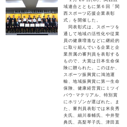
域連合とともに第６回「関
西スポーツ応援企業表彰
式」を開催した。
同表彰式は、スポーツを
通して地域の活性化や従業
員の健康増進などに継続的
に取り組んでいる企業と企
業所属の審判員を表彰する
もので、大賞は日本生命保
険に贈られた。このほか、
スポーツ振興賞に鴻池運
輸、地域振興賞に第一生命
保険、健康経営賞にミツイ
バウ･マテリアル、特別賞
にホリゾンが選ばれた。ま
た、審判員表彰では米良秀
夫氏、細川泰輔氏、中井聖
典氏、高梨琴子氏、津田直