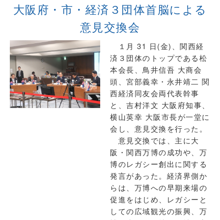
大阪府・市・経済３団体首脳による
意見交換会
１月 31 日(金)、関西経
済３団体のトップである松
本会長、鳥井信吾 大商会
頭、宮部義幸・永井靖二 関
西経済同友会両代表幹事
と、吉村洋文 大阪府知事、
横山英幸 大阪市長が一堂に
会し、意見交換を行った。
意見交換では、主に大
阪・関西万博の成功や、万
博のレガシー創出に関する
発言があった。経済界側か
らは、万博への早期来場の
促進をはじめ、レガシーと
しての広域観光の振興、万