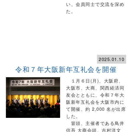
い、会員同士で交流を深め
た。
2025.01.10
令和７年大阪新年互礼会を開催
１月６日(月)、大阪府、
大阪市、大商、関西経済同
友会とともに、令和７年大
阪新年互礼会を大阪市内に
て開催、約 2,000 名が出席
した。
冒頭、主催者である鳥井
信吾 大商会頭、吉村洋文