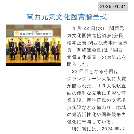
2025.01.31
関西元気文化圏賞贈呈式
１月 22 日(水)、関西元
気文化圏推進協議会(会長:
松本正義 関西観光本部理事
長、関経連会長)は「関西
元気文化圏賞」の贈呈式を
開催した。
22 回目となる今回は、
グラングリーン大阪に大賞
が贈られた。ＪＲ大阪駅直
結の便利な立地に多彩な商
業施設、産学官民の交流拠
点施設などが備わり、地域
の経済活性化や国際競争力
強化に寄与している。
特別賞には、2024 年パ