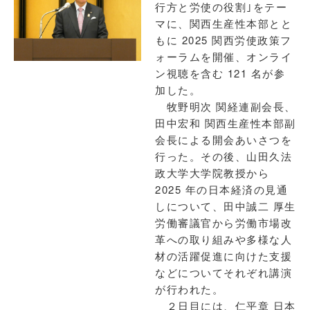
行方と労使の役割｣をテー
マに、関西生産性本部とと
もに 2025 関西労使政策フ
ォーラムを開催、オンライ
ン視聴を含む 121 名が参
加した。
牧野明次 関経連副会長、
田中宏和 関西生産性本部副
会長による開会あいさつを
行った。その後、山田久法
政大学大学院教授から
2025 年の日本経済の見通
しについて、田中誠二 厚生
労働審議官から労働市場改
革への取り組みや多様な人
材の活躍促進に向けた支援
などについてそれぞれ講演
が行われた。
２日目には、仁平章 日本